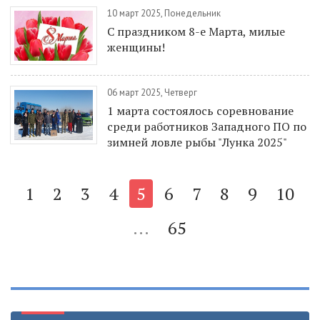
10 март 2025, Понедельник
С праздником 8-е Марта, милые
женщины!
06 март 2025, Четверг
1 марта состоялось соревнование
среди работников Западного ПО по
зимней ловле рыбы "Лунка 2025"
1
2
3
4
5
6
7
8
9
10
...
65