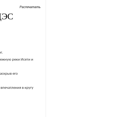
Распечатать
ЦЭС
рг.
режную реки Исети и
аскрыв его
впечатления в кругу