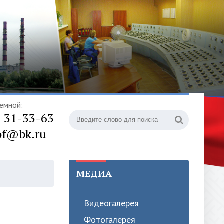
емной:
) 31-33-63
of@bk.ru
МЕДИА
Видеогалерея
Фотогалерея