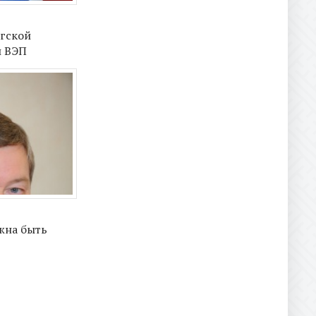
гской
и ВЭП
жна быть