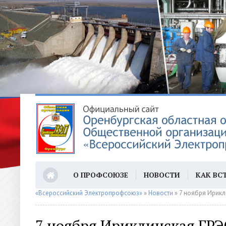
О ПРОФСОЮЗЕ
НОВОСТИ
КАК ВС
«Всероссийский Электропрофсоюз»
»
Новости
» 7 ноября Ирикл
ПРОФСОЮЗНОМУ АКТИВУ
КОНТАКТ
7 ноября Ириклинская ГРЭ